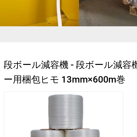
段ボール減容機 - 段ボール減容
ー用梱包ヒモ 13mm×600m巻