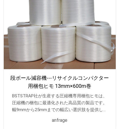
段ボール減容機---リサイクルコンパクター
用梱包ヒモ 13mm×600m巻
BSTSTRAP社が生産する圧縮機専用梱包ヒモは、
圧縮機の梱包に最適化された高品質の製品です。
幅9mmから25mmまでの幅広い選択肢を提供し、
500mの長さを備えているため、大型の圧縮機を安
anfrage
定して梱包するのに十分な長さと強度を提供しま