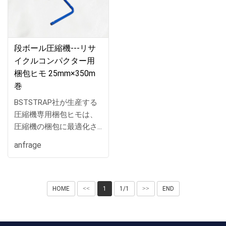
段ボール圧縮機---リサ
イクルコンパクター用
梱包ヒモ 25mm×350m
巻
BSTSTRAP社が生産する
圧縮機専用梱包ヒモは、
圧縮機の梱包に最適化さ
れた高品質の製品です。
anfrage
幅9mmから25mmまでの
幅広い選択肢を提供し、
500mの長さを備えている
ため、大型の圧縮機を安
HOME
<<
1
1/1
>>
END
定して梱包するのに十分
な長さと強度を提供しま
す。