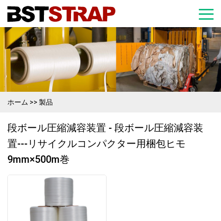
ホーム
>>
製品
段ボール圧縮減容装置 - 段ボール圧縮減容装
置---リサイクルコンパクター用梱包ヒモ
9mm×500m巻