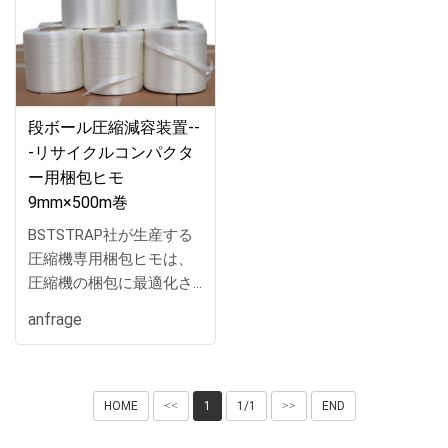
段ボール圧縮減容装置--
-リサイクルコンパクタ
ー用梱包ヒモ
9mm×500m巻
BSTSTRAP社が生産する
圧縮機専用梱包ヒモは、
圧縮機の梱包に最適化さ
れた高品質の製品です。
anfrage
幅9mmから25mmまでの
幅広い選択肢を提供し、
500mの長さを備えている
ため、大型の圧縮機を安
HOME
<<
1
1/1
>>
END
定して梱包するのに十分