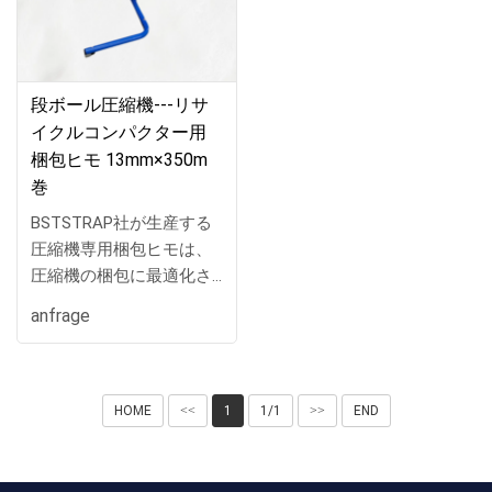
段ボール圧縮機---リサ
イクルコンパクター用
梱包ヒモ 13mm×350m
巻
BSTSTRAP社が生産する
圧縮機専用梱包ヒモは、
圧縮機の梱包に最適化さ
れた高品質の製品です。
anfrage
幅9mmから25mmまでの
幅広い選択肢を提供し、
500mの長さを備えている
ため、大型の圧縮機を安
HOME
<<
1
1/1
>>
END
定して梱包するのに十分
な長さと強度を提供しま
す。