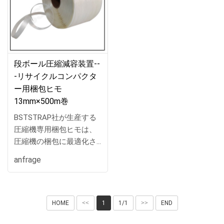
段ボール圧縮減容装置--
-リサイクルコンパクタ
ー用梱包ヒモ
13mm×500m巻
BSTSTRAP社が生産する
圧縮機専用梱包ヒモは、
圧縮機の梱包に最適化さ
れた高品質の製品です。
anfrage
幅9mmから25mmまでの
幅広い選択肢を提供し、
500mの長さを備えている
ため、大型の圧縮機を安
HOME
<<
1
1/1
>>
END
定して梱包するのに十分