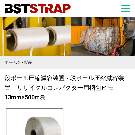
ホーム
>>
製品
段ボール圧縮減容装置 - 段ボール圧縮減容装
置---リサイクルコンパクター用梱包ヒモ
13mm×500m巻