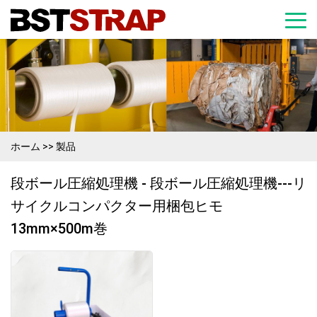
ホーム
>>
製品
段ボール圧縮処理機 - 段ボール圧縮処理機---リ
サイクルコンパクター用梱包ヒモ
13mm×500m巻