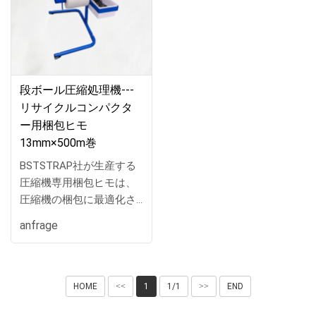
段ボール圧縮処理機---
リサイクルコンパクタ
ー用梱包ヒモ
13mm×500m巻
BSTSTRAP社が生産する
圧縮機専用梱包ヒモは、
圧縮機の梱包に最適化さ
れた高品質の製品です。
anfrage
幅9mmから25mmまでの
幅広い選択肢を提供し、
500mの長さを備えている
ため、大型の圧縮機を安
HOME
<<
1
1/1
>>
END
定して梱包するのに十分