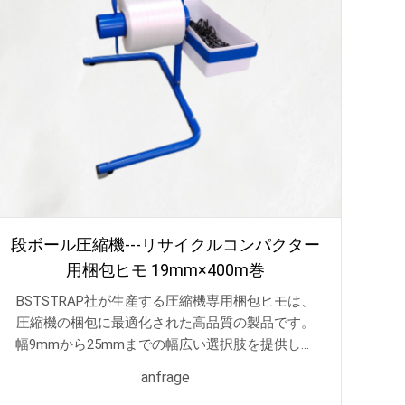
段ボール圧縮機---リサイクルコンパクター
用梱包ヒモ 19mm×400m巻
BSTSTRAP社が生産する圧縮機専用梱包ヒモは、
圧縮機の梱包に最適化された高品質の製品です。
幅9mmから25mmまでの幅広い選択肢を提供し、
500mの長さを備えているため、大型の圧縮機を安
anfrage
定して梱包するのに十分な長さと強度を提供しま