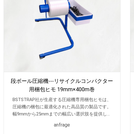
段ボール圧縮機---リサイクルコンパクター
用梱包ヒモ 19mm×400m巻
BSTSTRAP社が生産する圧縮機専用梱包ヒモは、
圧縮機の梱包に最適化された高品質の製品です。
幅9mmから25mmまでの幅広い選択肢を提供し、
500mの長さを備えているため、大型の圧縮機を安
anfrage
定して梱包するのに十分な長さと強度を提供しま